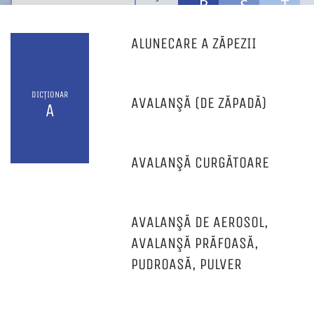
R
S
T
ALUNECARE A ZĂPEZII
U
V
W
DICȚIONAR
AVALANŞĂ (DE ZĂPADĂ)
A
Z
AVALANŞĂ CURGĂTOARE
AVALANŞĂ DE AEROSOL,
AVALANŞĂ PRĂFOASĂ,
PUDROASĂ, PULVER