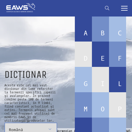
A
B
C
D
E
F
DICȚIONAR
G
I
L
Acesta este cel mai vast
dicționar din lume referitor
la termenii specifici zăpezii
și avalanșelor. În prezent
conține peste 100 de termeni
caracteristici, în 9 limbi,
fiind constant actualizat și
M
O
P
extins. Termenii afișați sunt
cei mai frecvent utilizați de
membrii EAWS și de
utilizatorii produselor lor.
© Ragnar Ekker, The Norwegian Avalanche Warning Service | EAWS