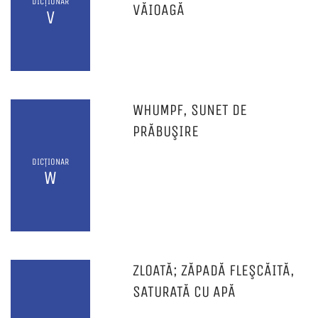
DICȚIONAR
VĂIOAGĂ
V
WHUMPF, SUNET DE
PRĂBUŞIRE
DICȚIONAR
W
ZLOATĂ; ZĂPADĂ FLEŞCĂITĂ,
SATURATĂ CU APĂ